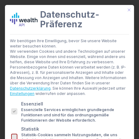
Mit di
Datenschutz-
Präferenz
wealthAPI Daten
Wir benötigen Ihre Einwilligung, bevor Sie unsere Website
Smarte Finanztools
weiter besuchen können.
Banking Insights
Wir verwenden Cookies und andere Technologien auf unserer
Investment Insights
Website. Einige von ihnen sind essenziell, während andere uns
wealthAPI beruft
AI Suite
helfen, diese Website und Ihre Erfahrung zu verbessern.
Branchen
Personenbezogene Daten können verarbeitet werden (z. B. IP-
Nicola Breyer als
Adressen), z. B. für personalisierte Anzeigen und Inhalte oder
Berater- und Wirtschaftsprüfer
die Messung von Anzeigen und Inhalten.
Weitere Informationen
Banken & Broker
Open-Finance-
über die Verwendung Ihrer Daten finden Sie in unserer
Finanzbildungsplattformen
Datenschutzerklärung
.
Sie können Ihre Auswahl jederzeit unter
Finanzportale
Einstellungen
widerrufen oder anpassen.
Expertin in den Beirat
Developer
Es folgt eine Liste der Service-Gruppen, für die eine E
Essenziell
API Dokumentation
Essenzielle Services ermöglichen grundlegende
Developer Dashboard
10. FEBRUAR 2026
|
IN
NEWS
,
PRESSEMITTEILUNG
|
BY
Funktionen und sind für das ordnungsgemäße
ULRIKE CZEKAY
Über uns
Funktionieren der Website erforderlich.
Unternehmen
Statistik
Sicherheit
Berlin, 10.02.2026
– wealthAPI, der führende
Statistik-Cookies sammeln Nutzungsdaten, die uns
News