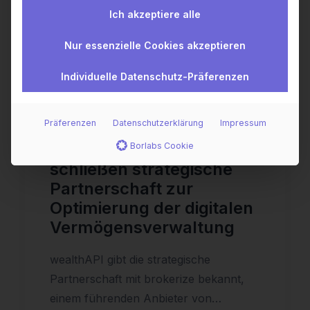
Ich akzeptiere alle
Nur essenzielle Cookies akzeptieren
Individuelle Datenschutz-Präferenzen
Präferenzen
Datenschutzerklärung
Impressum
wealthAPI und brokerize
Borlabs Cookie
schließen strategische
Partnerschaft zur
Optimierung der digitalen
Vermögensverwaltung
wealthAPI gibt die strategische
Partnerschaft mit brokerize bekannt,
einem führenden Anbieter von…