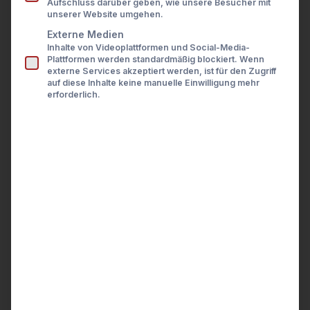
Aufschluss darüber geben, wie unsere Besucher mit
Presse
unserer Website umgehen.
Karriere
Kontakt
Externe Medien
Inhalte von Videoplattformen und Social-Media-
LOGIN
Plattformen werden standardmäßig blockiert. Wenn
externe Services akzeptiert werden, ist für den Zugriff
auf diese Inhalte keine manuelle Einwilligung mehr
erforderlich.
wealthAPI beruft Nicola
Breyer als Open-Finance-
Expertin in den Beirat
Berlin, 10.02.2026 - wealthAPI, der
führende Anbieter von Daten- und
API-Lösungen für die…
by Ulrike Czekay