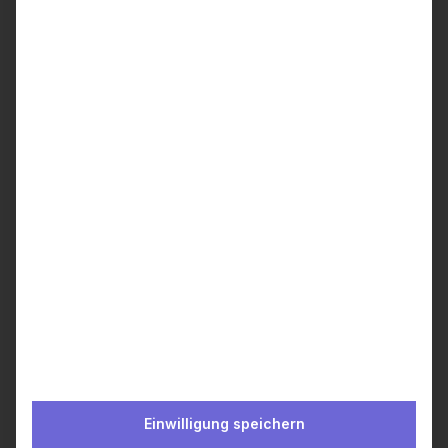
Berlin, 18.08.2025 - Die wealthAPI
GmbH, ein führender deutscher
Anbieter von Schnittstellen zum…
by Ulrike Czekay
Einwilligung speichern