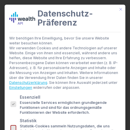
Mit di
Datenschutz-
Präferenz
wealthAPI Daten
Wir benötigen Ihre Einwilligung, bevor Sie unsere Website
Smarte Finanztools
weiter besuchen können.
Pressemitteilung
Banking Insights
Wir verwenden Cookies und andere Technologien auf unserer
Investment Insights
Website. Einige von ihnen sind essenziell, während andere uns
Home
Archive by Category "Pressemitteilung"
AI Suite
helfen, diese Website und Ihre Erfahrung zu verbessern.
Branchen
Personenbezogene Daten können verarbeitet werden (z. B. IP-
Adressen), z. B. für personalisierte Anzeigen und Inhalte oder
Berater- und Wirtschaftsprüfer
die Messung von Anzeigen und Inhalten.
Weitere Informationen
Banken & Broker
über die Verwendung Ihrer Daten finden Sie in unserer
Finanzbildungsplattformen
Datenschutzerklärung
.
Sie können Ihre Auswahl jederzeit unter
Finanzportale
Einstellungen
widerrufen oder anpassen.
Developer
Es folgt eine Liste der Service-Gruppen, für die eine E
Essenziell
API Dokumentation
Essenzielle Services ermöglichen grundlegende
Developer Dashboard
Funktionen und sind für das ordnungsgemäße
Über uns
Funktionieren der Website erforderlich.
Unternehmen
Statistik
Sicherheit
Statistik-Cookies sammeln Nutzungsdaten, die uns
News