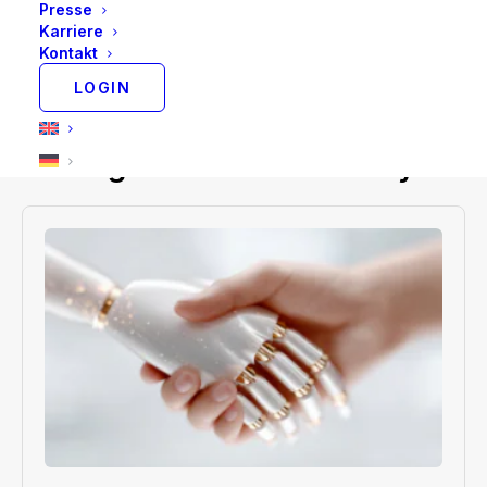
Presse
Exzellenz und verantwortet in dieser Position
Karriere
ebenso Kommunikation sowie Marketing. Ulrike
Kontakt
Czekay engagiert sich zudem aktiv in der Fintech
LOGIN
Ladies Community.
Beiträge von Ulrike Czekay