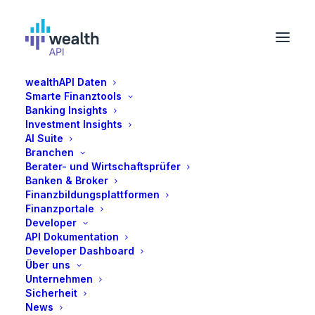
wealthAPI Daten
Smarte Finanztools
Ulrike Czekay
Banking Insights
Investment Insights
AI Suite
Ulrike Czekay ist eine erfahrene
Branchen
Berater- und Wirtschaftsprüfer
Kommunikations- und Marketingexpertin mit über
Banken & Broker
15 Jahren Erfahrung, spezialisiert auf Start-ups
Finanzbildungsplattformen
und Fintechs. Sie hat erfolgreiche Rebranding-
Finanzportale
Developer
und Expansionsstrategien vorangetrieben, wie
API Dokumentation
zum Beispiel das Rebranding von Barzahlen zu
Developer Dashboard
viafintech/viacash und dessen Integration mit
Über uns
Unternehmen
Paysafe. Aktuell leitet sie bei wealthAPI als Chief
Sicherheit
of Staff strategische Projekte zur operativen
News