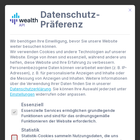
Mit di
Datenschutz-
Präferenz
wealthAPI Daten
Wir benötigen Ihre Einwilligung, bevor Sie unsere Website
Smarte Finanztools
weiter besuchen können.
Banking Insights
Wir verwenden Cookies und andere Technologien auf unserer
Investment Insights
Website. Einige von ihnen sind essenziell, während andere uns
AI Suite
helfen, diese Website und Ihre Erfahrung zu verbessern.
Branchen
Personenbezogene Daten können verarbeitet werden (z. B. IP-
Developer-Dashboard
Adressen), z. B. für personalisierte Anzeigen und Inhalte oder
Berater- und Wirtschaftsprüfer
·
die Messung von Anzeigen und Inhalten.
Weitere Informationen
Banken & Broker
API-Zugangsdaten und Kontoeinstellungen
über die Verwendung Ihrer Daten finden Sie in unserer
verwalten
Finanzbildungsplattformen
Datenschutzerklärung
.
Sie können Ihre Auswahl jederzeit unter
Finanzportale
Einstellungen
widerrufen oder anpassen.
Developer
Es folgt eine Liste der Service-Gruppen, für die eine E
Essenziell
API Dokumentation
PUBLIC ID
Essenzielle Services ermöglichen grundlegende
Developer Dashboard
Funktionen und sind für das ordnungsgemäße
—
Über uns
Funktionieren der Website erforderlich.
Unternehmen
Identifiziert das Partner-Konto in API-
Statistik
Sicherheit
Aufrufen.
Statistik-Cookies sammeln Nutzungsdaten, die uns
News