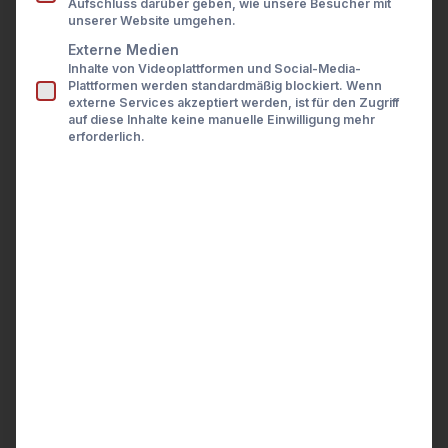
Aufschluss darüber geben, wie unsere Besucher mit
Presse
unserer Website umgehen.
Karriere
Kontakt
Externe Medien
KONTO
Inhalte von Videoplattformen und Social-Media-
LOGIN
Plattformen werden standardmäßig blockiert. Wenn
—
externe Services akzeptiert werden, ist für den Zugriff
auf diese Inhalte keine manuelle Einwilligung mehr
erforderlich.
API-ZUGANGSDATEN
CLIENT KEY
CLIENT SECRET
—
•••••••••••
•••••••••••
••
Wird nur einmal
beim Zurücksetzen
der Zugangsdaten
angezeigt.