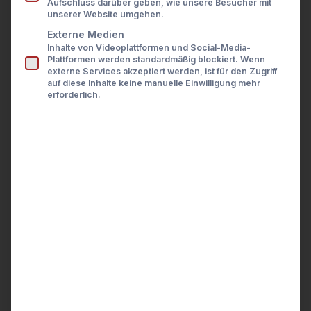
Aufschluss darüber geben, wie unsere Besucher mit
Presse
unserer Website umgehen.
Karriere
Kontakt
Externe Medien
Inhalte von Videoplattformen und Social-Media-
LOGIN
Plattformen werden standardmäßig blockiert. Wenn
externe Services akzeptiert werden, ist für den Zugriff
auf diese Inhalte keine manuelle Einwilligung mehr
erforderlich.
wealthAPI Pressebereich
Informationen und
Kontakt für
Journalisten
KONTAKT