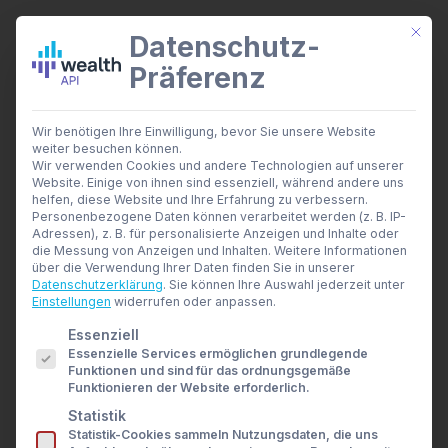
Mit di
Datenschutz-
Präferenz
wealthAPI Daten
Wir benötigen Ihre Einwilligung, bevor Sie unsere Website
Smarte Finanztools
weiter besuchen können.
Banking Insights
Wir verwenden Cookies und andere Technologien auf unserer
Investment Insights
Website. Einige von ihnen sind essenziell, während andere uns
AI Suite
helfen, diese Website und Ihre Erfahrung zu verbessern.
Branchen
Personenbezogene Daten können verarbeitet werden (z. B. IP-
Adressen), z. B. für personalisierte Anzeigen und Inhalte oder
Berater- und Wirtschaftsprüfer
die Messung von Anzeigen und Inhalten.
Weitere Informationen
Banken & Broker
über die Verwendung Ihrer Daten finden Sie in unserer
Finanzbildungsplattformen
Datenschutzerklärung
.
Sie können Ihre Auswahl jederzeit unter
Finanzportale
Einstellungen
widerrufen oder anpassen.
Developer
Es folgt eine Liste der Service-Gruppen, für die eine E
Essenziell
API Dokumentation
Essenzielle Services ermöglichen grundlegende
Developer Dashboard
Funktionen und sind für das ordnungsgemäße
Über uns
Funktionieren der Website erforderlich.
Unternehmen
Statistik
Sicherheit
Statistik-Cookies sammeln Nutzungsdaten, die uns
News