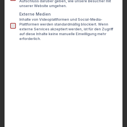
Aufschluss darüber geben, wie unsere Besucher mit
CZEKAY
Presse
unserer Website umgehen.
Karriere
Kontakt
Externe Medien
In der Compliance-Abteilung von Finanzinstituten
Inhalte von Videoplattformen und Social-Media-
LOGIN
liegt das Hauptaugenmerk oft auf administrativen
Plattformen werden standardmäßig blockiert. Wenn
externe Services akzeptiert werden, ist für den Zugriff
Aufgaben. Die manuelle Verfolgung von
auf diese Inhalte keine manuelle Einwilligung mehr
Eigengeschäften, das Abgleichen von
erforderlich.
Dokumenten und das Einfordern von
Informationen binden erhebliche personelle
Ressourcen. Diese Vorgehensweise ist nicht nur
ineffizient, sondern birgt auch das Risiko
menschlicher Fehler. Compliance-Beauftragte
sind dadurch oft mehr als Verwalter denn als
Experten für Risikobewertung tätig.