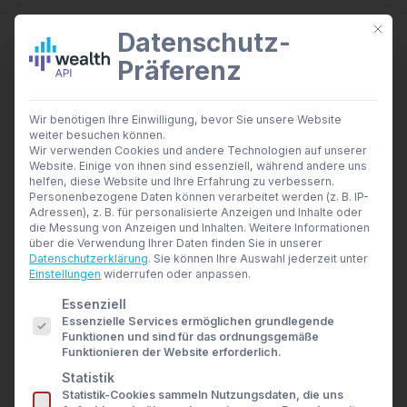
Mit di
Datenschutz-
Präferenz
wealthAPI Daten
Wir benötigen Ihre Einwilligung, bevor Sie unsere Website
Smarte Finanztools
weiter besuchen können.
Banking Insights
Wir verwenden Cookies und andere Technologien auf unserer
Investment Insights
Website. Einige von ihnen sind essenziell, während andere uns
Der smarte
AI Suite
helfen, diese Website und Ihre Erfahrung zu verbessern.
Branchen
Personenbezogene Daten können verarbeitet werden (z. B. IP-
Compliance-Assistent:
Adressen), z. B. für personalisierte Anzeigen und Inhalte oder
Berater- und Wirtschaftsprüfer
die Messung von Anzeigen und Inhalten.
Weitere Informationen
Banken & Broker
Wie Technologie die
über die Verwendung Ihrer Daten finden Sie in unserer
Finanzbildungsplattformen
Datenschutzerklärung
.
Sie können Ihre Auswahl jederzeit unter
Finanzportale
Einstellungen
widerrufen oder anpassen.
menschliche Expertise
Developer
Es folgt eine Liste der Service-Gruppen, für die eine E
Essenziell
API Dokumentation
entlastet und Fehler
Essenzielle Services ermöglichen grundlegende
Developer Dashboard
Funktionen und sind für das ordnungsgemäße
Über uns
minimiert
Funktionieren der Website erforderlich.
Unternehmen
Statistik
Sicherheit
Statistik-Cookies sammeln Nutzungsdaten, die uns
News
6. MAI 2026
|
IN
NEWS
,
THOUGHT LEADERSHIP
|
BY
ULRIKE