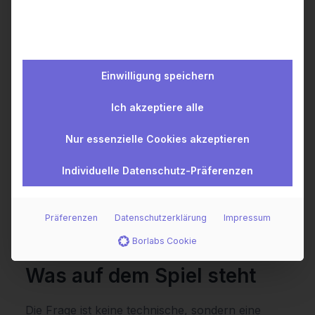
für das gesamte Finanzleben, nicht nur für den
eigenen Anteil daran.
Diese Transformation ist technisch
Einwilligung speichern
anspruchsvoll. Der entscheidende Baustein ist
eine zuverlässige, qualitativ hochwertige
Ich akzeptiere alle
Anbindung an externe Depots und Konten.
Genau hier ist wealthAPI positioniert: Als BaFin-
Nur essenzielle Cookies akzeptieren
lizenzierter Kontoinformationsdienstleister
Individuelle Datenschutz-Präferenzen
aggregiert wealthAPI
Vermögensdaten
–
Depotpositionen, Wertpapiertransaktionen,
Steuerinformationen – aus über
3.500 Banken-
Präferenzen
Datenschutzerklärung
Impressum
und Brokeranbindungen
.
Borlabs Cookie
Was auf dem Spiel steht
Die Frage ist keine technische, sondern eine