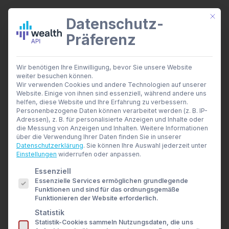
Mit di
Datenschutz-
Präferenz
wealthAPI Daten
Wir benötigen Ihre Einwilligung, bevor Sie unsere Website
Smarte Finanztools
weiter besuchen können.
Banking Insights
Wir verwenden Cookies und andere Technologien auf unserer
Investment Insights
Website. Einige von ihnen sind essenziell, während andere uns
Wer heute nicht in die
AI Suite
helfen, diese Website und Ihre Erfahrung zu verbessern.
Branchen
Personenbezogene Daten können verarbeitet werden (z. B. IP-
Kundenschnittstelle
Adressen), z. B. für personalisierte Anzeigen und Inhalte oder
Berater- und Wirtschaftsprüfer
die Messung von Anzeigen und Inhalten.
Weitere Informationen
Banken & Broker
investiert, verliert
über die Verwendung Ihrer Daten finden Sie in unserer
Finanzbildungsplattformen
Datenschutzerklärung
.
Sie können Ihre Auswahl jederzeit unter
Finanzportale
Einstellungen
widerrufen oder anpassen.
morgen den Kunden
Developer
Es folgt eine Liste der Service-Gruppen, für die eine E
Essenziell
API Dokumentation
Essenzielle Services ermöglichen grundlegende
Developer Dashboard
20. MAI 2026
|
IN
THOUGHT LEADERSHIP
|
BY
SUSANNE
Funktionen und sind für das ordnungsgemäße
KREHL
Über uns
Funktionieren der Website erforderlich.
Unternehmen
Statistik
Sicherheit
Die stille Verschiebung:
Statistik-Cookies sammeln Nutzungsdaten, die uns
News