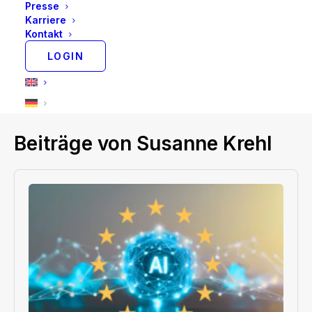
Presse
trägt zum Erreichen der ambitionierten
Karriere
Wachstumsziele von wealthAPI und zur
Kontakt
strategischen Positionierung im Hinblick auf die
LOGIN
FiDA-Regulierung bei. Susanne hat den Fintech
Stammtisch Berlin gegründet und ist Berlin
Ambassador der Fintech Ladies.
Beiträge von Susanne Krehl