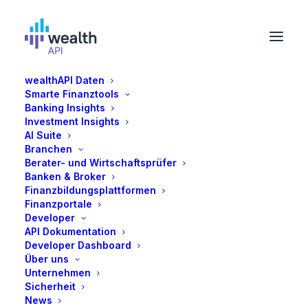
wealthAPI Daten
Smarte Finanztools
Susanne Krehl
Banking Insights
Investment Insights
AI Suite
Susanne Krehl bringt mehr als fünfzehn Jahre
Branchen
Berater- und Wirtschaftsprüfer
Erfahrung im Fintech-Sektor mit und wurde vom
Banken & Broker
Handelsblatt zur Women in Banking and FinTech
Finanzbildungsplattformen
2023 gekürt. Zuletzt gründete sie das Personal-
Finanzportale
Developer
Finance-Startup Fabit. Zuvor war sie als
API Dokumentation
Managing Director für die Expansion von
Developer Dashboard
Barzahlen/viafintech verantwortlich. Ihre
Über uns
Unternehmen
Expertise in der Skalierung von
Sicherheit
Geschäftsmodellen im Finanztechnologiebereich
News