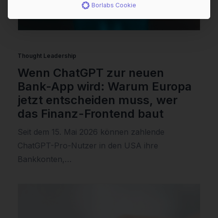
Borlabs Cookie
Thought Leadership
Wenn ChatGPT zur neuen
Bank-App wird: Warum Europa
jetzt entscheiden muss, wer
das Finanz-Frontend baut
Seit dem 15. Mai 2026 können zahlende
ChatGPT-Pro-Nutzer in den USA ihre
Bankkonten,…