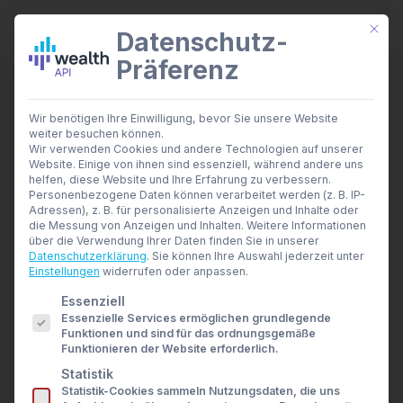
Mit di
Datenschutz-
Präferenz
wealthAPI Daten
Wir benötigen Ihre Einwilligung, bevor Sie unsere Website
Smarte Finanztools
weiter besuchen können.
Banking Insights
Wir verwenden Cookies und andere Technologien auf unserer
Investment Insights
Website. Einige von ihnen sind essenziell, während andere uns
Finanzwerbung wird
AI Suite
helfen, diese Website und Ihre Erfahrung zu verbessern.
Branchen
Personenbezogene Daten können verarbeitet werden (z. B. IP-
kritisiert: Finfluencer
Adressen), z. B. für personalisierte Anzeigen und Inhalte oder
Berater- und Wirtschaftsprüfer
die Messung von Anzeigen und Inhalten.
Weitere Informationen
Banken & Broker
im Visier der Politik
über die Verwendung Ihrer Daten finden Sie in unserer
Finanzbildungsplattformen
Datenschutzerklärung
.
Sie können Ihre Auswahl jederzeit unter
Finanzportale
Einstellungen
widerrufen oder anpassen.
Developer
14. MÄRZ 2024
|
IN
NEWS
|
BY
ULRIKE CZEKAY
Es folgt eine Liste der Service-Gruppen, für die eine E
Essenziell
API Dokumentation
Essenzielle Services ermöglichen grundlegende
Developer Dashboard
„Grüne wollen Influencern Werbung für
Funktionen und sind für das ordnungsgemäße
Über uns
Funktionieren der Website erforderlich.
Unternehmen
Finanzprodukte verbieten“ – diese Schlagzeile im
Statistik
Sicherheit
Handelsblatt
hat in der vergangenen Woche für
Statistik-Cookies sammeln Nutzungsdaten, die uns
News