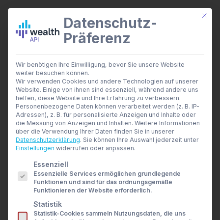
Mit di
Datenschutz-
Präferenz
wealthAPI Daten
Wir benötigen Ihre Einwilligung, bevor Sie unsere Website
Smarte Finanztools
weiter besuchen können.
Banking Insights
Wir verwenden Cookies und andere Technologien auf unserer
Investment Insights
Website. Einige von ihnen sind essenziell, während andere uns
Die größte
AI Suite
helfen, diese Website und Ihre Erfahrung zu verbessern.
Branchen
Personenbezogene Daten können verarbeitet werden (z. B. IP-
Schwachstelle im
Adressen), z. B. für personalisierte Anzeigen und Inhalte oder
Berater- und Wirtschaftsprüfer
die Messung von Anzeigen und Inhalten.
Weitere Informationen
Banken & Broker
Finanzsystem ist ihr
über die Verwendung Ihrer Daten finden Sie in unserer
Finanzbildungsplattformen
Datenschutzerklärung
.
Sie können Ihre Auswahl jederzeit unter
Finanzportale
Einstellungen
widerrufen oder anpassen.
Ökosystem
Developer
Es folgt eine Liste der Service-Gruppen, für die eine E
Essenziell
API Dokumentation
Essenzielle Services ermöglichen grundlegende
Developer Dashboard
16. JUNI 2026
|
IN
THOUGHT LEADERSHIP
|
BY
DR. WOLFRAM
Funktionen und sind für das ordnungsgemäße
STACKLIES
Über uns
Funktionieren der Website erforderlich.
Unternehmen
Statistik
Sicherheit
Banken investieren Milliarden in ihre IT-
Statistik-Cookies sammeln Nutzungsdaten, die uns
News