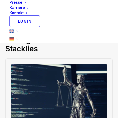
Presse
komplexen biologischen Datensätzen zu
Karriere
gewinnen und diese Fähigkeiten zur Bewältigung
Kontakt
kritischer Herausforderungen in diesem Bereich
LOGIN
anzuwenden.
Beiträge von Dr. Wolfram
Stacklies