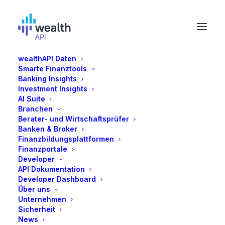
wealthAPI Daten
Smarte Finanztools
Dr. Wolfram Stacklies
Banking Insights
Investment Insights
AI Suite
Wolfram Stacklies verfügt über mehr als zwei
Branchen
Berater- und Wirtschaftsprüfer
Jahrzehnte Erfahrung in der Full-Stack-
Banken & Broker
Entwicklung und ist spezialisiert in der Erstellung
Finanzbildungsplattformen
robuster und skalierbarer Softwarelösungen. Sein
Finanzportale
Developer
Doktortitel in Computational Biology verleiht ihm
API Dokumentation
ein tiefes Verständnis für Datenanalyse und
Developer Dashboard
Techniken des maschinellen Lernens. Als
Über uns
Unternehmen
Spezialist für Data Science ist Wolfram versiert
Sicherheit
darin, aussagekräftige Erkenntnisse aus
News