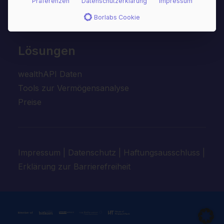
Präferenzen
Datenschutzerklärung
Impressum
Sicherheit
Borlabs Cookie
News
Lösungen
wealthAPI Daten
Tools zur Vermögensanalyse
Preise
Impressum
|
Datenschutz
|
Haftungsausschluss
|
Erklärung zur Barrierefreiheit