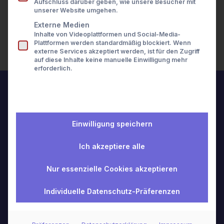
Aufschluss darüber geben, wie unsere Besucher mit
Presse
unserer Website umgehen.
Perhaps searching can help.
Karriere
Kontakt
Externe Medien
Search
Inhalte von Videoplattformen und Social-Media-
LOGIN
Plattformen werden standardmäßig blockiert. Wenn
externe Services akzeptiert werden, ist für den Zugriff
auf diese Inhalte keine manuelle Einwilligung mehr
erforderlich.
Einwilligung speichern
Superior Wealth Data
Ich akzeptiere alle
© 2026 wealthAPI GmbH
Nur essenzielle Cookies akzeptieren
Unternehmen
Individuelle Datenschutz-Präferenzen
Über uns