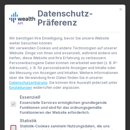
Mit di
Datenschutz-
Präferenz
wealthAPI Daten
Wir benötigen Ihre Einwilligung, bevor Sie unsere Website
Smarte Finanztools
weiter besuchen können.
Firefox
Banking Insights
Wir verwenden Cookies und andere Technologien auf unserer
Investment Insights
Website. Einige von ihnen sind essenziell, während andere uns
Home
Archive by Category "Firefox"
AI Suite
helfen, diese Website und Ihre Erfahrung zu verbessern.
Branchen
Personenbezogene Daten können verarbeitet werden (z. B. IP-
Adressen), z. B. für personalisierte Anzeigen und Inhalte oder
Berater- und Wirtschaftsprüfer
die Messung von Anzeigen und Inhalten.
Weitere Informationen
Banken & Broker
über die Verwendung Ihrer Daten finden Sie in unserer
Finanzbildungsplattformen
Datenschutzerklärung
.
Sie können Ihre Auswahl jederzeit unter
Finanzportale
Einstellungen
widerrufen oder anpassen.
Firefox
Developer
Es folgt eine Liste der Service-Gruppen, für die eine E
Essenziell
API Dokumentation
Essenzielle Services ermöglichen grundlegende
Developer Dashboard
Funktionen und sind für das ordnungsgemäße
Über uns
Nothing Found
Funktionieren der Website erforderlich.
Unternehmen
Statistik
Sicherheit
Statistik-Cookies sammeln Nutzungsdaten, die uns
News
It seems we can’t find what you’re looking for.