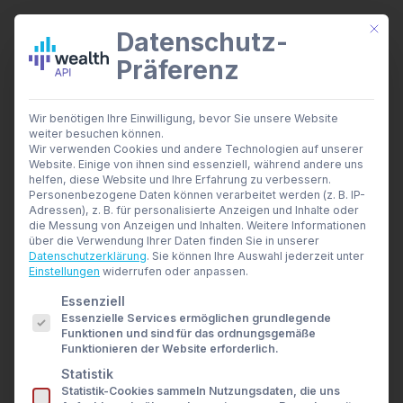
Mit di
Datenschutz-
Präferenz
wealthAPI Daten
Wir benötigen Ihre Einwilligung, bevor Sie unsere Website
Smarte Finanztools
weiter besuchen können.
Android Browser
Banking Insights
Wir verwenden Cookies und andere Technologien auf unserer
Investment Insights
Website. Einige von ihnen sind essenziell, während andere uns
Home
Archive by Category "Android Browser"
AI Suite
helfen, diese Website und Ihre Erfahrung zu verbessern.
Branchen
Personenbezogene Daten können verarbeitet werden (z. B. IP-
Adressen), z. B. für personalisierte Anzeigen und Inhalte oder
Berater- und Wirtschaftsprüfer
die Messung von Anzeigen und Inhalten.
Weitere Informationen
Banken & Broker
über die Verwendung Ihrer Daten finden Sie in unserer
Finanzbildungsplattformen
Datenschutzerklärung
.
Sie können Ihre Auswahl jederzeit unter
Finanzportale
Einstellungen
widerrufen oder anpassen.
Android Browser
Developer
Es folgt eine Liste der Service-Gruppen, für die eine E
Essenziell
API Dokumentation
Essenzielle Services ermöglichen grundlegende
Developer Dashboard
Funktionen und sind für das ordnungsgemäße
Über uns
Nothing Found
Funktionieren der Website erforderlich.
Unternehmen
Statistik
Sicherheit
Statistik-Cookies sammeln Nutzungsdaten, die uns
News
It seems we can’t find what you’re looking for.