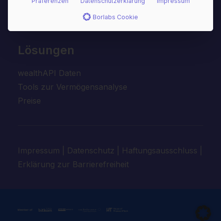
Präferenzen
Datenschutzerklärung
Impressum
Sicherheit
Borlabs Cookie
News
Lösungen
wealthAPI Daten
Tools zur Vermögensanalyse
Preise
Impressum
|
Datenschutz
|
Haftungsausschluss
|
Erklärung zur Barrierefreiheit