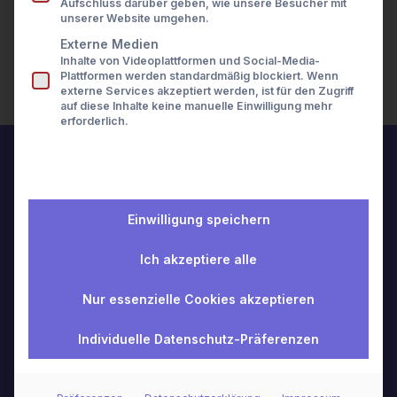
Aufschluss darüber geben, wie unsere Besucher mit
Presse
unserer Website umgehen.
Perhaps searching can help.
Karriere
Kontakt
Externe Medien
Search
Inhalte von Videoplattformen und Social-Media-
LOGIN
Plattformen werden standardmäßig blockiert. Wenn
externe Services akzeptiert werden, ist für den Zugriff
auf diese Inhalte keine manuelle Einwilligung mehr
erforderlich.
Einwilligung speichern
Superior Wealth Data
Ich akzeptiere alle
© 2026 wealthAPI GmbH
Nur essenzielle Cookies akzeptieren
Unternehmen
Individuelle Datenschutz-Präferenzen
Über uns