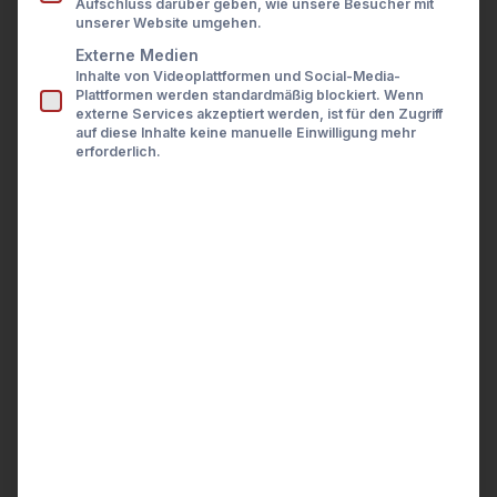
Paradigmenwechsel geführt. Digitalisierung und
Aufschluss darüber geben, wie unsere Besucher mit
Presse
unserer Website umgehen.
Karriere
die Nachfrage nach personalisierten
Kontakt
Externe Medien
Finanzlösungen haben unsere Sicht und unsere
Inhalte von Videoplattformen und Social-Media-
LOGIN
Erwartungen bezüglich Finanzdienstleistungen
Plattformen werden standardmäßig blockiert. Wenn
externe Services akzeptiert werden, ist für den Zugriff
verändert. Aber wie ist es eigentlich um die
auf diese Inhalte keine manuelle Einwilligung mehr
erforderlich.
Themen Vermögen, Vermögensaufbau und
Vermögensmanagement bestellt? Der Begriff
„
Open Wealth
“ ist nicht neu. Doch wo genau
stehen wir hier? Hat Open Wealth das Potenzial,
das Wealth Management ähnlich zu
revolutionieren wie Open Banking den
Finanzalltag?