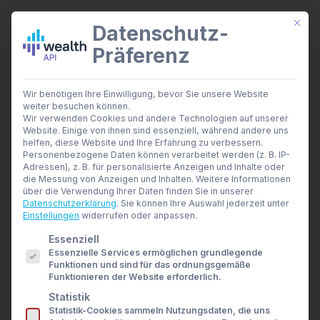
Mit di
Datenschutz-
Präferenz
wealthAPI Daten
Wir benötigen Ihre Einwilligung, bevor Sie unsere Website
Smarte Finanztools
weiter besuchen können.
Banking Insights
Wir verwenden Cookies und andere Technologien auf unserer
Investment Insights
Website. Einige von ihnen sind essenziell, während andere uns
Open Wealth: Die Tür
AI Suite
helfen, diese Website und Ihre Erfahrung zu verbessern.
Branchen
Personenbezogene Daten können verarbeitet werden (z. B. IP-
zu einer transparenten
Adressen), z. B. für personalisierte Anzeigen und Inhalte oder
Berater- und Wirtschaftsprüfer
die Messung von Anzeigen und Inhalten.
Weitere Informationen
Banken & Broker
und effizienten
über die Verwendung Ihrer Daten finden Sie in unserer
Finanzbildungsplattformen
Datenschutzerklärung
.
Sie können Ihre Auswahl jederzeit unter
Finanzportale
Einstellungen
widerrufen oder anpassen.
Vermögensverwaltung
Developer
Es folgt eine Liste der Service-Gruppen, für die eine E
Essenziell
API Dokumentation
Essenzielle Services ermöglichen grundlegende
Developer Dashboard
31. OKTOBER 2024
|
IN
THOUGHT LEADERSHIP
|
BY
ANDRÉ
Funktionen und sind für das ordnungsgemäße
RABENSTEIN
Über uns
Funktionieren der Website erforderlich.
Unternehmen
Statistik
Sicherheit
Open Banking hat im Finanzsektor zu einem
Statistik-Cookies sammeln Nutzungsdaten, die uns
News