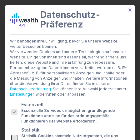
Mit di
Datenschutz-
Präferenz
wealthAPI Daten
Wir benötigen Ihre Einwilligung, bevor Sie unsere Website
Smarte Finanztools
weiter besuchen können.
Banking Insights
Wir verwenden Cookies und andere Technologien auf unserer
Investment Insights
Website. Einige von ihnen sind essenziell, während andere uns
AI Suite
helfen, diese Website und Ihre Erfahrung zu verbessern.
Branchen
Personenbezogene Daten können verarbeitet werden (z. B. IP-
Adressen), z. B. für personalisierte Anzeigen und Inhalte oder
Berater- und Wirtschaftsprüfer
die Messung von Anzeigen und Inhalten.
Weitere Informationen
Banken & Broker
über die Verwendung Ihrer Daten finden Sie in unserer
Finanzbildungsplattformen
Datenschutzerklärung
.
Sie können Ihre Auswahl jederzeit unter
Finanzportale
Einstellungen
widerrufen oder anpassen.
Developer
Es folgt eine Liste der Service-Gruppen, für die eine E
Essenziell
API Dokumentation
Essenzielle Services ermöglichen grundlegende
Developer Dashboard
Funktionen und sind für das ordnungsgemäße
Über uns
Funktionieren der Website erforderlich.
Unternehmen
Statistik
Sicherheit
Statistik-Cookies sammeln Nutzungsdaten, die uns
News