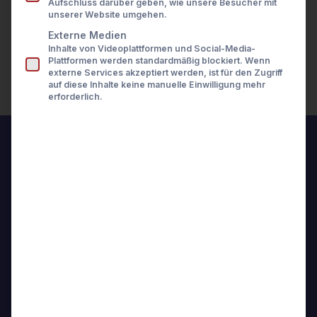
Aufschluss darüber geben, wie unsere Besucher mit
Presse
unserer Website umgehen.
Karriere
Kontakt
Externe Medien
Inhalte von Videoplattformen und Social-Media-
LOGIN
Plattformen werden standardmäßig blockiert. Wenn
externe Services akzeptiert werden, ist für den Zugriff
auf diese Inhalte keine manuelle Einwilligung mehr
erforderlich.
wealthAPI News
Hier finden Sie
aktuelle Neuigkeiten
rund um die wealthAPI
GmbH.
Ob Pressemitteilungen, Company-News oder
bevorstehende Events – bleiben Sie auf dem