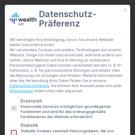
Mit di
Datenschutz-
Präferenz
wealthAPI Daten
Wir benötigen Ihre Einwilligung, bevor Sie unsere Website
Smarte Finanztools
weiter besuchen können.
Banking Insights
Wir verwenden Cookies und andere Technologien auf unserer
Investment Insights
Website. Einige von ihnen sind essenziell, während andere uns
Haftungsausschluss
AI Suite
helfen, diese Website und Ihre Erfahrung zu verbessern.
Branchen
Personenbezogene Daten können verarbeitet werden (z. B. IP-
Adressen), z. B. für personalisierte Anzeigen und Inhalte oder
Berater- und Wirtschaftsprüfer
die Messung von Anzeigen und Inhalten.
Weitere Informationen
Disclaimer
Banken & Broker
über die Verwendung Ihrer Daten finden Sie in unserer
Finanzbildungsplattformen
Datenschutzerklärung
.
Sie können Ihre Auswahl jederzeit unter
Finanzportale
Einstellungen
widerrufen oder anpassen.
Copyright © 2024 wealthAPI GmbH (im
Developer
Es folgt eine Liste der Service-Gruppen, für die eine E
Essenziell
API Dokumentation
folgenden wealthAPI). Alle Rechte vorbehalten.
Essenzielle Services ermöglichen grundlegende
Developer Dashboard
Nachdruck, Weiterverbreitung und elektronische
Funktionen und sind für das ordnungsgemäße
Über uns
Funktionieren der Website erforderlich.
Archivierung der Inhalte nur mit schriftlicher
Unternehmen
Statistik
Sicherheit
Erlaubnis des Herausgebers. Der Herausgeber
Statistik-Cookies sammeln Nutzungsdaten, die uns
News