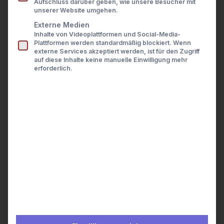
Aufschluss darüber geben, wie unsere Besucher mit
Presse
unserer Website umgehen.
Karriere
Kontakt
Externe Medien
Inhalte von Videoplattformen und Social-Media-
LOGIN
Plattformen werden standardmäßig blockiert. Wenn
externe Services akzeptiert werden, ist für den Zugriff
auf diese Inhalte keine manuelle Einwilligung mehr
erforderlich.
Open Wealth: Die Tür zu
einer transparenten und
effizienten
Vermögensverwaltung
Open Banking hat im Finanzsektor zu
einem Paradigmenwechsel geführt.