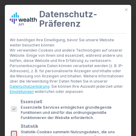
Mit di
Datenschutz-
Präferenz
wealthAPI Daten
Wir benötigen Ihre Einwilligung, bevor Sie unsere Website
Smarte Finanztools
weiter besuchen können.
Month: Oktober 2024
Banking Insights
Wir verwenden Cookies und andere Technologien auf unserer
Investment Insights
Website. Einige von ihnen sind essenziell, während andere uns
Home
2024
Oktober
AI Suite
helfen, diese Website und Ihre Erfahrung zu verbessern.
Branchen
Personenbezogene Daten können verarbeitet werden (z. B. IP-
Adressen), z. B. für personalisierte Anzeigen und Inhalte oder
Berater- und Wirtschaftsprüfer
die Messung von Anzeigen und Inhalten.
Weitere Informationen
Banken & Broker
über die Verwendung Ihrer Daten finden Sie in unserer
Finanzbildungsplattformen
Datenschutzerklärung
.
Sie können Ihre Auswahl jederzeit unter
Finanzportale
Einstellungen
widerrufen oder anpassen.
Developer
Es folgt eine Liste der Service-Gruppen, für die eine E
Essenziell
API Dokumentation
Essenzielle Services ermöglichen grundlegende
Developer Dashboard
Funktionen und sind für das ordnungsgemäße
Über uns
Funktionieren der Website erforderlich.
Unternehmen
Statistik
Sicherheit
Statistik-Cookies sammeln Nutzungsdaten, die uns
News